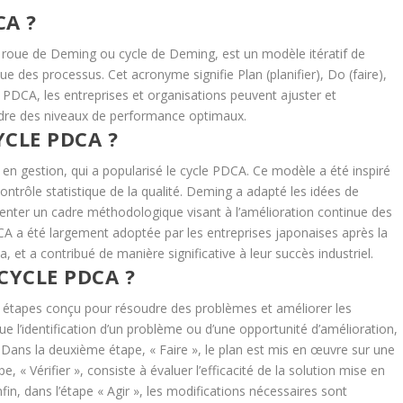
CA ?
roue de Deming ou cycle de Deming, est un modèle itératif de
nue des processus. Cet acronyme signifie Plan (planifier), Do (faire),
cle PDCA, les entreprises et organisations peuvent ajuster et
indre des niveaux de performance optimaux.
YCLE PDCA ?
 en gestion, qui a popularisé le cycle PDCA. Ce modèle a été inspiré
contrôle statistique de la qualité. Deming a adapté les idées de
senter un cadre méthodologique visant à l’amélioration continue des
A a été largement adoptée par les entreprises japonaises après la
t a contribué de manière significative à leur succès industriel.
YCLE PDCA ?
e étapes conçu pour résoudre des problèmes et améliorer les
que l’identification d’un problème ou d’une opportunité d’amélioration,
n. Dans la deuxième étape, « Faire », le plan est mis en œuvre sur une
pe, « Vérifier », consiste à évaluer l’efficacité de la solution mise en
fin, dans l’étape « Agir », les modifications nécessaires sont