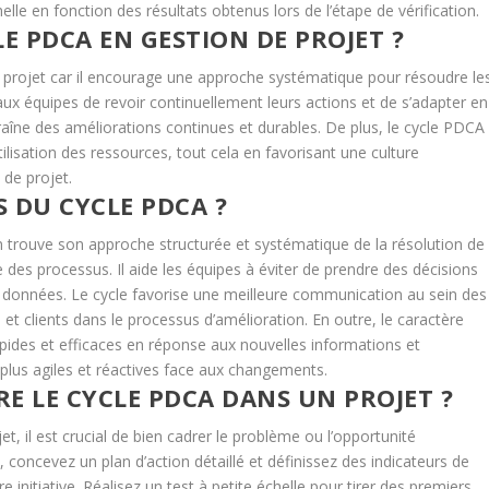
le en fonction des résultats obtenus lors de l’étape de vérification.
E PDCA EN GESTION DE PROJET ?
e projet car il encourage une approche systématique pour résoudre le
aux équipes de revoir continuellement leurs actions et de s’adapter en
aîne des améliorations continues et durables. De plus, le cycle PDCA
tilisation des ressources, tout cela en favorisant une culture
 de projet.
 DU CYCLE PDCA ?
trouve son approche structurée et systématique de la résolution de
 des processus. Il aide les équipes à éviter de prendre des décisions
es données. Le cycle favorise une meilleure communication au sein des
et clients dans le processus d’amélioration. En outre, le caractère
pides et efficaces en réponse aux nouvelles informations et
 plus agiles et réactives face aux changements.
 LE CYCLE PDCA DANS UN PROJET ?
, il est crucial de bien cadrer le problème ou l’opportunité
e, concevez un plan d’action détaillé et définissez des indicateurs de
initiative. Réalisez un test à petite échelle pour tirer des premiers