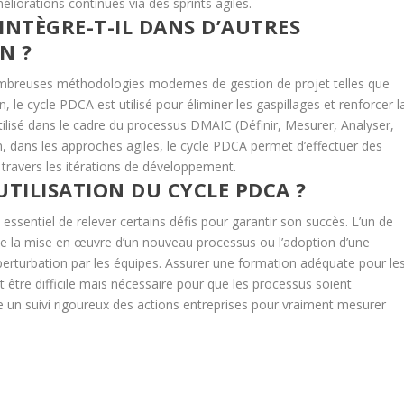
liorations continues via des sprints agiles.
INTÈGRE-T-IL DANS D’AUTRES
N ?
ombreuses méthodologies modernes de gestion de projet telles que
 le cycle PDCA est utilisé pour éliminer les gaspillages et renforcer l
 utilisé dans le cadre du processus DMAIC (Définir, Mesurer, Analyser,
n, dans les approches agiles, le cycle PDCA permet d’effectuer des
 travers les itérations de développement.
’UTILISATION DU CYCLE PDCA ?
 essentiel de relever certains défis pour garantir son succès. L’un de
ue la mise en œuvre d’un nouveau processus ou l’adoption d’une
rturbation par les équipes. Assurer une formation adéquate pour le
être difficile mais nécessaire pour que les processus soient
ire un suivi rigoureux des actions entreprises pour vraiment mesurer