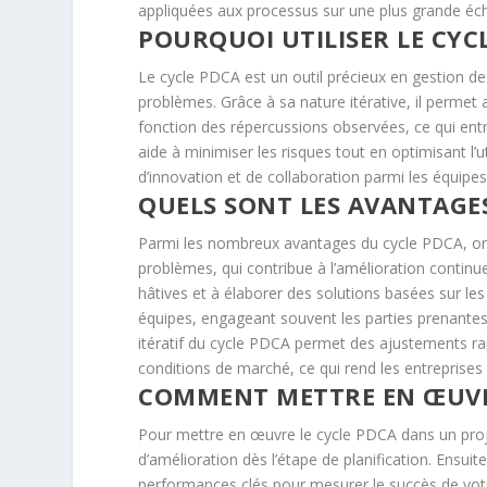
appliquées aux processus sur une plus grande échel
POURQUOI UTILISER LE CYCL
Le cycle PDCA est un outil précieux en gestion d
problèmes. Grâce à sa nature itérative, il permet 
fonction des répercussions observées, ce qui entr
aide à minimiser les risques tout en optimisant l’u
d’innovation et de collaboration parmi les équipes
QUELS SONT LES AVANTAGES
Parmi les nombreux avantages du cycle PDCA, on 
problèmes, qui contribue à l’amélioration continue
hâtives et à élaborer des solutions basées sur l
équipes, engageant souvent les parties prenantes 
itératif du cycle PDCA permet des ajustements ra
conditions de marché, ce qui rend les entreprises
COMMENT METTRE EN ŒUVRE
Pour mettre en œuvre le cycle PDCA dans un projet
d’amélioration dès l’étape de planification. Ensuit
performances clés pour mesurer le succès de votre 