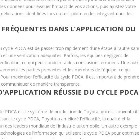
 les données pour évaluer l’impact de vos actions, puis ajustez votre
liorations identifiées lors du test pilote en les intégrant dans les
 FRÉQUENTES DANS L’APPLICATION DU
 du cycle PDCA est de passer trop rapidement d’une étape à l’autre san
 et une vérification adéquates. Parfois, les équipes négligent de
 vérification, ce qui peut conduire à des conclusions erronées. Une autr
isamment les parties prenantes et les membres de l’équipe, ce qui
 Pour maximiser l’efficacité du cycle PDCA, il est important de prendr
de communiquer de manière transparente.
D’APPLICATION RÉUSSIE DU CYCLE PDCA
cle PDCA est le système de production de Toyota, qui est souvent cit
ant le cycle PDCA, Toyota a amélioré l’efficacité, la qualité et la
r l’un des leaders mondiaux de l’industrie automobile. Un autre exemple
 technologies de l’information qui utilisent le cycle PDCA pour optimise