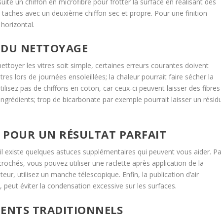
suite un chiffon en microfibre pour frotter la surface en réalisant des
s taches avec un deuxième chiffon sec et propre. Pour une finition
 horizontal.
S DU NETTOYAGE
 nettoyer les vitres soit simple, certaines erreurs courantes doivent
res lors de journées ensoleillées; la chaleur pourrait faire sécher la
tilisez pas de chiffons en coton, car ceux-ci peuvent laisser des fibres
 ingrédients; trop de bicarbonate par exemple pourrait laisser un résid
 POUR UN RÉSULTAT PARFAIT
 il existe quelques astuces supplémentaires qui peuvent vous aider. Pa
rochés, vous pouvez utiliser une raclette après application de la
teur, utilisez un manche télescopique. Enfin, la publication d’air
, peut éviter la condensation excessive sur les surfaces.
IENTS TRADITIONNELS