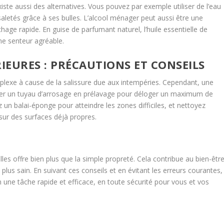
existe aussi des alternatives. Vous pouvez par exemple utiliser de l’eau
aletés grâce à ses bulles. L’alcool ménager peut aussi être une
chage rapide. En guise de parfumant naturel, l’huile essentielle de
ne senteur agréable.
IEURES : PRÉCAUTIONS ET CONSEILS
mplexe à cause de la salissure due aux intempéries. Cependant, une
iser un tuyau d’arrosage en prélavage pour déloger un maximum de
ez un balai-éponge pour atteindre les zones difficiles, et nettoyez
sur des surfaces déjà propres.
les offre bien plus que la simple propreté. Cela contribue au bien-êtr
lus sain. En suivant ces conseils et en évitant les erreurs courantes,
une tâche rapide et efficace, en toute sécurité pour vous et vos