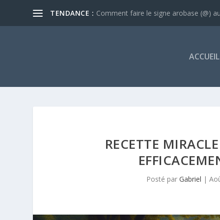
TENDANCE :
Comment faire le signe arobase (@) au 
ACCUEIL
RECETTE MIRACLE
EFFICACEME
Posté par
Gabriel
|
Aoû