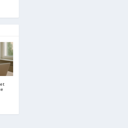
 et
ue