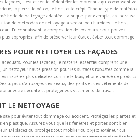
façades, il est essentiel d’identifier les matériaux qui composent vo
rique, la pierre, le béton, le bois, et le crépi. Chaque type de matéria
ne méthode de nettoyage adaptée. La brique, par exemple, est poreuse
tilisation de méthodes de nettoyage à sec ou peu humides. Le bois,
é en eau. En connaissant la composition de vos murs, vous pouvez
s plus appropriés, afin de préserver leur état et éviter tout dommage.
RES POUR NETTOYER LES FAÇADES
 adéquats. Pour les façades, le matériel essentiel comprend une
s, un nettoyeur haute pression pour les surfaces robustes comme la
 les matières plus délicates comme le bois, et une variété de produits
Des tuyaux d’arrosage, des seaux, des gants et des vêtements de
tir votre sécurité et protéger vos vêtements de travail.
NT LE NETTOYAGE
 site pour éviter tout dommage ou accident. Protégez les plantes et
es en plastique. Assurez-vous que les fenêtres et portes sont bien
ieur. Déplacez ou protégez tout mobilier ou object extérieur qui