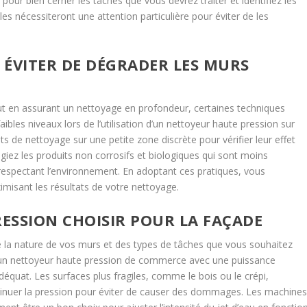
pour bien cerner les taches que vous devrez traiter et identifiez les
lles nécessiteront une attention particulière pour éviter de les
 ÉVITER DE DÉGRADER LES MURS
out en assurant un nettoyage en profondeur, certaines techniques
 faibles niveaux lors de l’utilisation d’un nettoyeur haute pression sur
ts de nettoyage sur une petite zone discrète pour vérifier leur effet
giez les produits non corrosifs et biologiques qui sont moins
espectant l’environnement. En adoptant ces pratiques, vous
misant les résultats de votre nettoyage.
ESSION CHOISIR POUR LA FAÇADE
 la nature de vos murs et des types de tâches que vous souhaitez
s, un nettoyeur haute pression de commerce avec une puissance
uat. Les surfaces plus fragiles, comme le bois ou le crépi,
iminuer la pression pour éviter de causer des dommages. Les machine