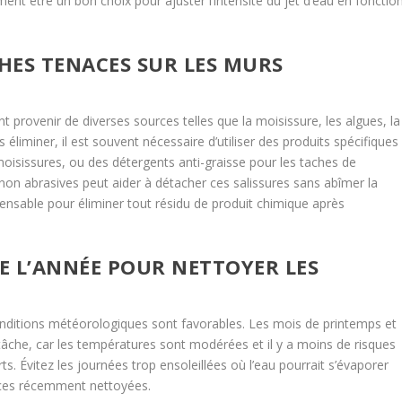
t être un bon choix pour ajuster l’intensité du jet d’eau en fonctio
HES TENACES SUR LES MURS
 provenir de diverses sources telles que la moisissure, les algues, la
 éliminer, il est souvent nécessaire d’utiliser des produits spécifiques
moisissures, ou des détergents anti-graisse pour les taches de
 non abrasives peut aider à détacher ces salissures sans abîmer la
spensable pour éliminer tout résidu de produit chimique après
DE L’ANNÉE POUR NETTOYER LES
onditions météorologiques sont favorables. Les mois de printemps et
âche, car les températures sont modérées et il y a moins de risques
ts. Évitez les journées trop ensoleillées où l’eau pourrait s’évaporer
faces récemment nettoyées.