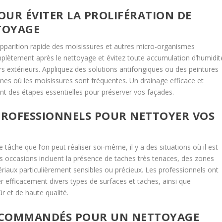
UR ÉVITER LA PROLIFÉRATION DE
TTOYAGE
réapparition rapide des moisissures et autres micro-organismes
plètement après le nettoyage et évitez toute accumulation d’humidit
urs extérieurs. Appliquez des solutions antifongiques ou des peintures
ones où les moisissures sont fréquentes. Un drainage efficace et
nt des étapes essentielles pour préserver vos façades.
 PROFESSIONNELS POUR NETTOYER VOS
tâche que l’on peut réaliser soi-même, il y a des situations où il est
es occasions incluent la présence de taches très tenaces, des zones
ériaux particulièrement sensibles ou précieux. Les professionnels ont
ter efficacement divers types de surfaces et taches, ainsi que
ûr et de haute qualité.
ECOMMANDÉS POUR UN NETTOYAGE