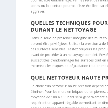
pourrait être endommagé. Vérifiez l’état des murs 
zones où la peinture pourrait s’être écaillée, car e
aggraver.
QUELLES TECHNIQUES POUR
DURANT LE NETTOYAGE
Dans le souci de préserver l’intégrité des murs t
doivent être privilégiées. Utilisez la pression à de
des surfaces sensibles. Testez toujours les produi
avant de procéder à un nettoyage complet. Privilé
susceptibles d’endommager les surfaces tout en r
minimisez les risques de dégradation tout en maxi
QUEL NETTOYEUR HAUTE PR
Le choix d’un nettoyeur haute pression dépend de
éliminer. Pour les murs en briques ou en pierre
moyenne de 100 à 150 bars sera généralement adéq
requièrent un appareil réglable permettant de d