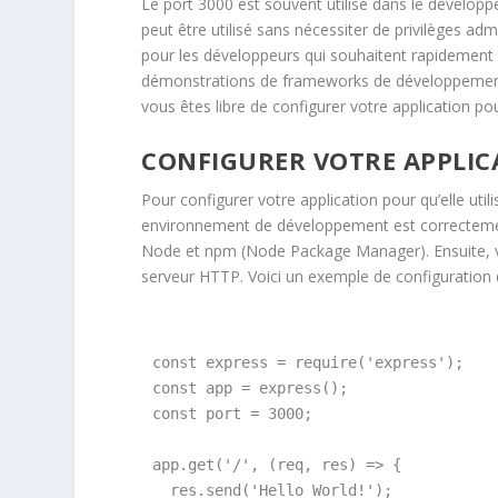
Le port 3000 est souvent utilisé dans le développeme
peut être utilisé sans nécessiter de privilèges adm
pour les développeurs qui souhaitent rapidement 
démonstrations de frameworks de développement uti
vous êtes libre de configurer votre application pour
CONFIGURER VOTRE APPLIC
Pour configurer votre application pour qu’elle uti
environnement de développement est correctement c
Node et npm (Node Package Manager). Ensuite, v
serveur HTTP. Voici un exemple de configuration d
const express = require('express');

const app = express();

const port = 3000;

app.get('/', (req, res) => {

  res.send('Hello World!');
