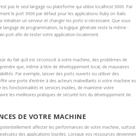
est pas le seul langage ou plateforme qui utilise localhost:3000. Par
ement le port 3000 par défaut pour les applications Ruby on Rails.
 initialiser un serveur et changer les ports si nécessaire. Que vous
tre langage de programmation, la logique générale reste la même :
in port afin de tester votre application localement.
 sûr du fait qu’il est circonscrit à votre machine, des problèmes de
omprendre que, même à titre de développement local, de mauvaises
ilités. Par exemple, laisser des ports ouverts ou utiliser des
ffrir une porte d’entrée à des acteurs malveillants si votre machine es
es fonctionnalités et services inutiles, de maintenir votre
vre les meilleures pratiques de sécurité lors du développement de
NCES DE VOTRE MACHINE
t potentiellement affecter les performances de votre machine, surtout
us exécutez des applications lourdes. Lorsque vos ressources deviennen