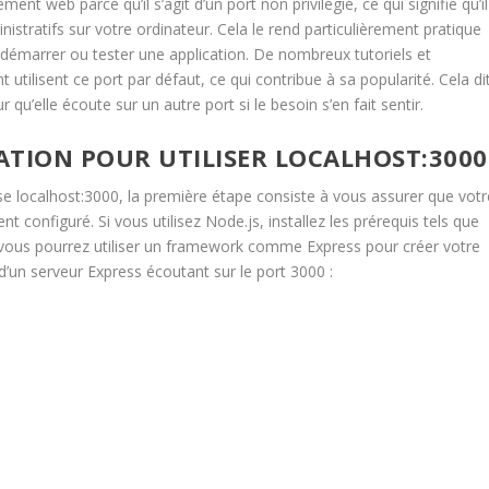
nt web parce qu’il s’agit d’un port non privilégié, ce qui signifie qu’il
inistratifs sur votre ordinateur. Cela le rend particulièrement pratique
démarrer ou tester une application. De nombreux tutoriels et
lisent ce port par défaut, ce qui contribue à sa popularité. Cela dit
 qu’elle écoute sur un autre port si le besoin s’en fait sentir.
ATION POUR UTILISER LOCALHOST:3000
lise localhost:3000, la première étape consiste à vous assurer que votr
onfiguré. Si vous utilisez Node.js, installez les prérequis tels que
ous pourrez utiliser un framework comme Express pour créer votre
’un serveur Express écoutant sur le port 3000 :