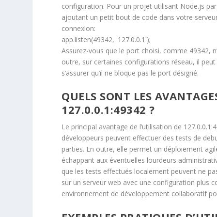
configuration. Pour un projet utilisant Node.js p
ajoutant un petit bout de code dans votre serveur.
connexion:
app.listen(49342, '127.0.0.1');
Assurez-vous que le port choisi, comme 49342, n’es
outre, sur certaines configurations réseau, il peu
s’assurer qu’il ne bloque pas le port désigné.
QUELS SONT LES AVANTAGES
127.0.0.1:49342 ?
Le principal avantage de l’utilisation de 127.0.0.1:4
développeurs peuvent effectuer des tests de debu
parties. En outre, elle permet un déploiement agi
échappant aux éventuelles lourdeurs administrati
que les tests effectués localement peuvent ne pa
sur un serveur web avec une configuration plus co
environnement de développement collaboratif pour 
EXEMPLES PRATIQUES D’UTIL