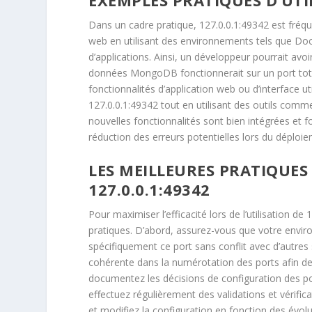
Dans un cadre pratique, 127.0.0.1:49342 est fréq
web en utilisant des environnements tels que Dock
d’applications. Ainsi, un développeur pourrait avo
données MongoDB fonctionnerait sur un port total
fonctionnalités d’application web ou d’interface u
127.0.0.1:49342 tout en utilisant des outils co
nouvelles fonctionnalités sont bien intégrées et
réduction des erreurs potentielles lors du déploi
LES MEILLEURES PRATIQUES 
127.0.0.1:49342
Pour maximiser l’efficacité lors de l’utilisation d
pratiques. D’abord, assurez-vous que votre envi
spécifiquement ce port sans conflit avec d’autres
cohérente dans la numérotation des ports afin de
documentez les décisions de configuration des por
effectuez régulièrement des validations et vérif
et modifiez la configuration en fonction des évol