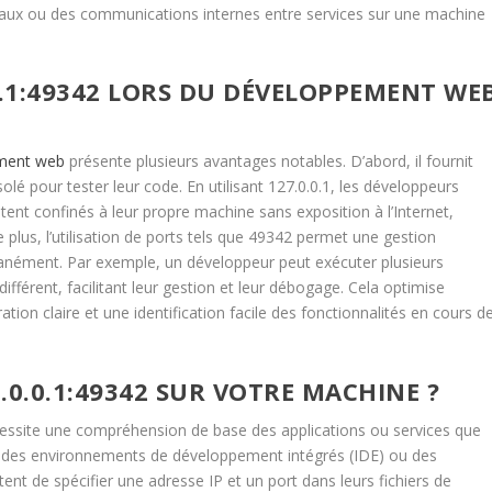
locaux ou des communications internes entre services sur une machine
0.1:49342 LORS DU DÉVELOPPEMENT WE
ment web
présente plusieurs avantages notables. D’abord, il fournit
lé pour tester leur code. En utilisant 127.0.0.1, les développeurs
tent confinés à leur propre machine sans exposition à l’Internet,
e plus, l’utilisation de ports tels que 49342 permet une gestion
tanément. Par exemple, un développeur peut exécuter plusieurs
ifférent, facilitant leur gestion et leur débogage. Cela optimise
tion claire et une identification facile des fonctionnalités en cours d
.0.1:49342 SUR VOTRE MACHINE ?
cessite une compréhension de base des applications ou services que
t des environnements de développement intégrés (IDE) ou des
 de spécifier une adresse IP et un port dans leurs fichiers de