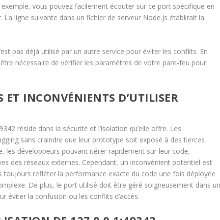
ar exemple, vous pouvez facilement écouter sur ce port spécifique en
 La ligne suivante dans un fichier de serveur Node.js établirait la
t pas déjà utilisé par un autre service pour éviter les conflits. En
t être nécessaire de vérifier les paramètres de votre pare-feu pour
 ET INCONVÉNIENTS D’UTILISER
9342 réside dans la sécurité et l’isolation qu’elle offre. Les
gging sans craindre que leur prototype soit exposé à des tierces
le, les développeurs pouvant itérer rapidement sur leur code,
ves des réseaux externes. Cependant, un inconvénient potentiel est
s toujours refléter la performance exacte du code une fois déployée
mplexe. De plus, le port utilisé doit être géré soigneusement dans u
éviter la confusion ou les conflits d’accès.
ISATION DE 127.0.0.1:49342