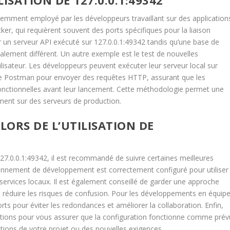
uemment employé par les développeurs travaillant sur des application
er, qui requièrent souvent des ports spécifiques pour la liaison
ir un serveur API exécuté sur 127.0.0.1:49342 tandis qu’une base de
ement différent. Un autre exemple est le test de nouvelles
tilisateur. Les développeurs peuvent exécuter leur serveur local sur
mme Postman pour envoyer des requêtes HTTP, assurant que les
 fonctionnelles avant leur lancement. Cette méthodologie permet une
ement sur des serveurs de production.
LORS DE L’UTILISATION DE
e 127.0.0.1:49342, il est recommandé de suivre certaines meilleures
ronnement de développement est correctement configuré pour utiliser
 services locaux. Il est également conseillé de garder une approche
 réduire les risques de confusion. Pour les développements en équipe
ts pour éviter les redondances et améliorer la collaboration. Enfin,
ications pour vous assurer que la configuration fonctionne comme prév
utions de votre projet ou des nouvelles exigences.