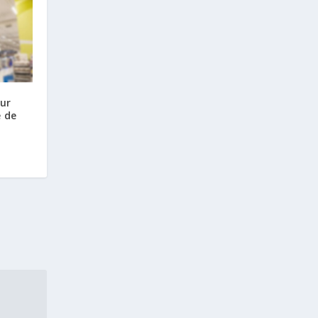
our
é de