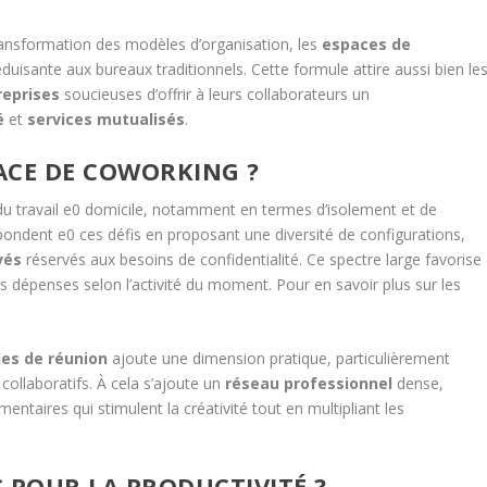
 transformation des modèles d’organisation, les
espaces de
isante aux bureaux traditionnels. Cette formule attire aussi bien le
reprises
soucieuses d’offrir à leurs collaborateurs un
é
et
services mutualisés
.
ACE DE COWORKING ?
s du travail e0 domicile, notamment en termes d’isolement et de
ondent e0 ces défis en proposant une diversité de configurations,
vés
réservés aux besoins de confidentialité. Ce spectre large favorise
s dépenses selon l’activité du moment. Pour en savoir plus sur les
les de réunion
ajoute une dimension pratique, particulièrement
collaboratifs. À cela s’ajoute un
réseau professionnel
dense,
ntaires qui stimulent la créativité tout en multipliant les
 POUR LA PRODUCTIVITÉ ?