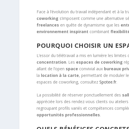
Face à l’évolution du travail indépendant et à la
coworking
s’imposent comme une alternative sédu
freelances
en quête de dynamisme que les
ent
environnement inspirant
combinant
flexibilit
POURQUOI CHOISIR UN ESP
L’essor du télétravail a mis en lumière les limite
concentration
. Les
espaces de coworking
rép
allant de l’open
space
convivial aux
bureaux pri
la
location à la carte
, permettant de moduler le
espaces de coworking, consultez
Spotee.fr
.
La possibilité de réserver ponctuellement des
sal
appréciée lors des rendez-vous clients ou ateliers 
regroupant profils variés et compétences compléme
opportunités professionnelles
.
QUELS BÉNÉFICES CONCRETS