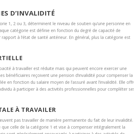
S D’INVALIDITÉ
égorie 1, 2 ou 3, déterminent le niveau de soutien qu’une personne en
 Chaque catégorie est définie en fonction du degré de capacité de
r rapport à l’état de santé antérieur. En général, plus la catégorie est
RTIELLE
acité à travailler est réduite mais qui peuvent encore exercer une
 Les bénéficiaires reçoivent une pension d’invalidité pour compenser la
ée en fonction du salaire moyen de l’assuré avant l’invalidité. Elle off
’individu à participer à des activités professionnelles pour compléter se
TALE À TRAVAILER
euvent pas travailler de manière permanente du fait de leur invalidité.
ée que celle de la catégorie 1 et vise à compenser intégralement la
orie sont généralement encouragés à participer à des activités de