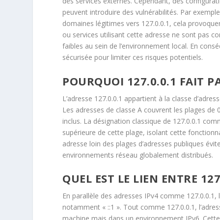
des services externes. Cependant, des configurati
peuvent introduire des vulnérabilités. Par exemple
domaines légitimes vers 127.0.0.1, cela provoquera
ou services utilisant cette adresse ne sont pas c
faibles au sein de l’environnement local. En consé
sécurisée pour limiter ces risques potentiels.
POURQUOI 127.0.0.1 FAIT PA
L’adresse 127.0.0.1 appartient à la classe d’adres
Les adresses de classe A couvrent les plages de 
inclus. La désignation classique de 127.0.0.1 com
supérieure de cette plage, isolant cette fonctionn
adresse loin des plages d’adresses publiques évite
environnements réseau globalement distribués.
QUEL EST LE LIEN ENTRE 127.
En parallèle des adresses IPv4 comme 127.0.0.1, l
notamment « ::1 ». Tout comme 127.0.0.1, l’adresse
machine mais dans un environnement IPv6. Cette 