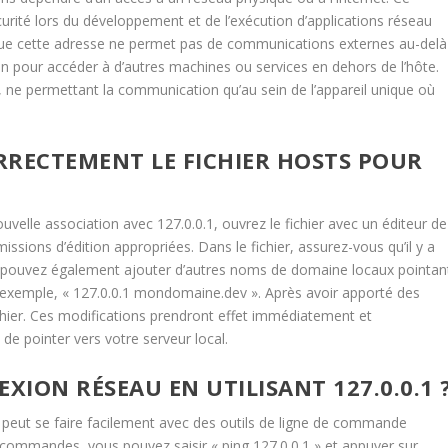
ité lors du développement et de l’exécution d’applications réseau
t que cette adresse ne permet pas de communications externes au-delà
ion pour accéder à d’autres machines ou services en dehors de l’hôte.
, ne permettant la communication qu’au sein de l’appareil unique où
RECTEMENT LE FICHIER HOSTS POUR
uvelle association avec 127.0.0.1, ouvrez le fichier avec un éditeur de
issions d’édition appropriées. Dans le fichier, assurez-vous qu’il y a
ous pouvez également ajouter d’autres noms de domaine locaux pointan
ar exemple, « 127.0.0.1 mondomaine.dev ». Après avoir apporté des
chier. Ces modifications prendront effet immédiatement et
e pointer vers votre serveur local.
ION RÉSEAU EN UTILISANT 127.0.0.1 
1 peut se faire facilement avec des outils de ligne de commande
 de commandes, vous pouvez saisir « ping 127.0.0.1 » et appuyer sur