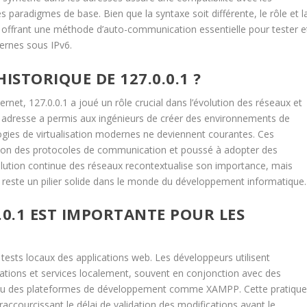
paradigmes de base. Bien que la syntaxe soit différente, le rôle et l
, offrant une méthode d’auto-communication essentielle pour tester e
ernes sous IPv6.
ISTORIQUE DE 127.0.0.1 ?
net, 127.0.0.1 a joué un rôle crucial dans l’évolution des réseaux et
te adresse a permis aux ingénieurs de créer des environnements de
gies de virtualisation modernes ne deviennent courantes. Ces
sion des protocoles de communication et poussé à adopter des
volution continue des réseaux recontextualise son importance, mais
x reste un pilier solide dans le monde du développement informatique.
0.0.1 EST IMPORTANTE POUR LES
 tests locaux des applications web. Les développeurs utilisent
ations et services localement, souvent en conjonction avec des
u des plateformes de développement comme XAMPP. Cette pratiqu
accourcissant le délai de validation des modifications avant le