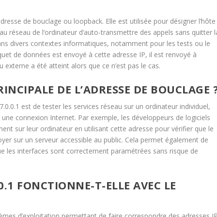
resse de bouclage ou loopback. Elle est utilisée pour désigner l’hôte
 au réseau de l’ordinateur d’auto-transmettre des appels sans quitter l
 dans divers contextes informatiques, notamment pour les tests ou le
quet de données est envoyé à cette adresse IP, il est renvoyé à
u externe a été atteint alors que ce n’est pas le cas.
RINCIPALE DE L’ADRESSE DE BOUCLAGE 
7.0.0.1 est de tester les services réseau sur un ordinateur individuel,
 une connexion Internet. Par exemple, les développeurs de logiciels
nt sur leur ordinateur en utilisant cette adresse pour vérifier que le
oyer sur un serveur accessible au public. Cela permet également de
que les interfaces sont correctement paramétrées sans risque de
0.1 FONCTIONNE-T-ELLE AVEC LE
tèmes d’exploitation permettant de faire correspondre des adresses I