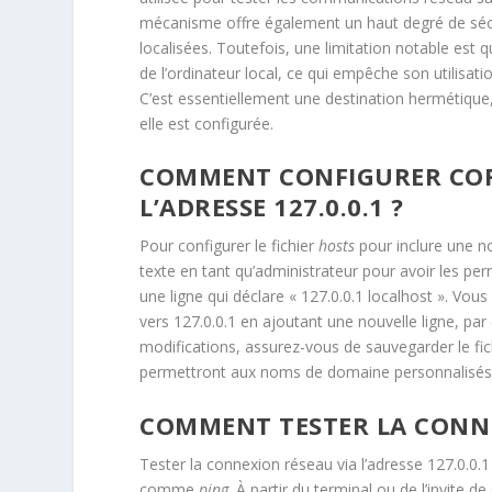
mécanisme offre également un haut degré de sécur
localisées. Toutefois, une limitation notable es
de l’ordinateur local, ce qui empêche son utilisat
C’est essentiellement une destination hermétique
elle est configurée.
COMMENT CONFIGURER COR
L’ADRESSE 127.0.0.1 ?
Pour configurer le fichier
hosts
pour inclure une no
texte en tant qu’administrateur pour avoir les perm
une ligne qui déclare « 127.0.0.1 localhost ». V
vers 127.0.0.1 en ajoutant une nouvelle ligne, p
modifications, assurez-vous de sauvegarder le fi
permettront aux noms de domaine personnalisés d
COMMENT TESTER LA CONNEX
Tester la connexion réseau via l’adresse 127.0.0.
comme
ping
. À partir du terminal ou de l’invite