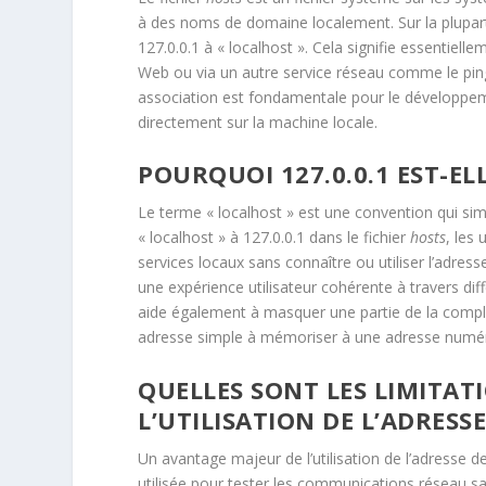
à des noms de domaine localement. Sur la plupart
127.0.0.1 à « localhost ». Cela signifie essentiell
Web ou via un autre service réseau comme le ping s
association est fondamentale pour le développem
directement sur la machine locale.
POURQUOI 127.0.0.1 EST-E
Le terme « localhost » est une convention qui simp
« localhost » à 127.0.0.1 dans le fichier
hosts
, les
services locaux sans connaître ou utiliser l’adres
une expérience utilisateur cohérente à travers di
aide également à masquer une partie de la comple
adresse simple à mémoriser à une adresse numér
QUELLES SONT LES LIMITAT
L’UTILISATION DE L’ADRESS
Un avantage majeur de l’utilisation de l’adresse d
utilisée pour tester les communications réseau sa