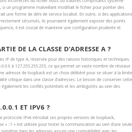
ons incorrectes du fichier
hosts
ou d’autres composants système
, si un programme malveillant modifiait le fichier pour pointer des
it une forme de déni de service localisé. En outre, si des application
orrectement sécurisés, ils pourraient également exposer des points
quence, il est crucial de maintenir une configuration prudente et
RTIE DE LA CLASSE D’ADRESSE A ?
ses IP de type A, réservée pour des raisons historiques et techniques.
0.0.0.0 à 127.255.255.255, ce qui permet un vaste nombre de réseaux
me adresse de loopback est un choix délibéré pour se situer à la limit
alité critique dans une classe d’adresses. Le besoin de conserver cett
 également les conflits potentiels et les ambiguïtés au sein des
0.0.1 ET IPV6 ?
e protocole IPv6 introduit ses propres versions de loopback,
 « ::1 » est utilisée pour tester la communication au sein d’une seul
symétrie dans les adresses assure une compatibilité avec les