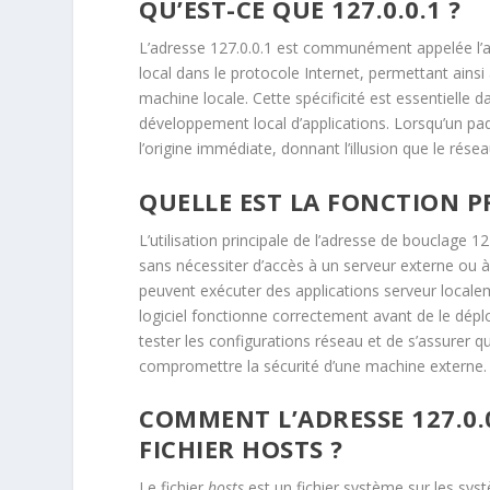
QU’EST-CE QUE 127.0.0.1 ?
L’adresse 127.0.0.1 est communément appelée l’ad
local dans le protocole Internet, permettant ainsi
machine locale. Cette spécificité est essentielle
développement local d’applications. Lorsqu’un pa
l’origine immédiate, donnant l’illusion que le résea
QUELLE EST LA FONCTION P
L’utilisation principale de l’adresse de bouclage 12
sans nécessiter d’accès à un serveur externe ou à
peuvent exécuter des applications serveur localeme
logiciel fonctionne correctement avant de le dépl
tester les configurations réseau et de s’assurer 
compromettre la sécurité d’une machine externe.
COMMENT L’ADRESSE 127.0.
FICHIER HOSTS ?
Le fichier
hosts
est un fichier système sur les sys