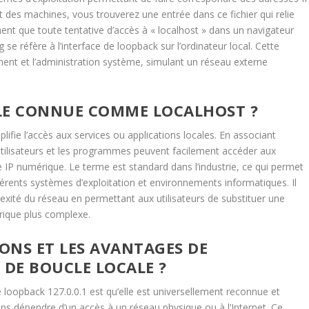
 des machines, vous trouverez une entrée dans ce fichier qui relie
ement que toute tentative d’accès à « localhost » dans un navigateur
e réfère à l’interface de loopback sur l’ordinateur local. Cette
ent et l’administration système, simulant un réseau externe
LLE CONNUE COMME LOCALHOST ?
lifie l’accès aux services ou applications locales. En associant
 utilisateurs et les programmes peuvent facilement accéder aux
se IP numérique. Le terme est standard dans l’industrie, ce qui permet
fférents systèmes d’exploitation et environnements informatiques. Il
xité du réseau en permettant aux utilisateurs de substituer une
ique plus complexe.
IONS ET LES AVANTAGES DE
E DE BOUCLE LOCALE ?
e loopback 127.0.0.1 est qu’elle est universellement reconnue et
ns dépendre d’un accès à un réseau physique ou à l’Internet. Ce